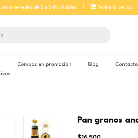
des intermedias de 3 a 5 días hábiles.
Revisa tu pedido
s
Combos en promoción
Blog
Contact
tivos
Pan granos an
$
16.500