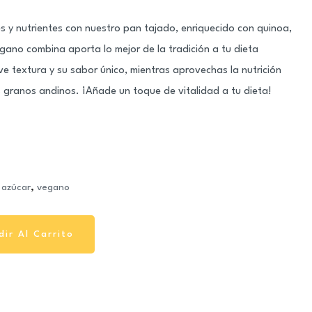
s y nutrientes con nuestro pan tajado, enriquecido con quinoa,
gano combina aporta lo mejor de la tradición a tu dieta
ve textura y su sabor único, mientras aprovechas la nutrición
 granos andinos. ¡Añade un toque de vitalidad a tu dieta!
 azúcar
,
vegano
dir Al Carrito
dir Al Carrito