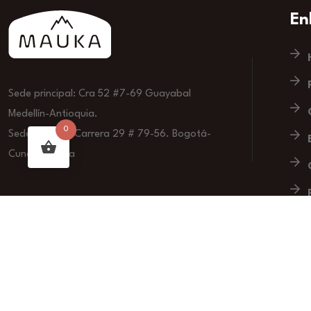
En
Sede principal: Cra 52 #7-69 Guayabal
Medellín-Antioquia.
0
Sede Bogotá: Carrera 29 # 79-56. Bogotá-
Cundinamarca