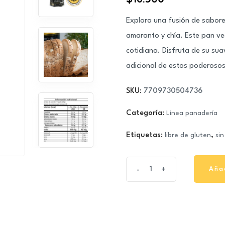
Explora una fusión de sabore
amaranto y chía. Este pan ve
cotidiana. Disfruta de su sua
adicional de estos poderosos
SKU:
7709730504736
Categoría:
Línea panadería
Etiquetas:
libre de gluten
,
sin
Pan
Aña
-
+
Aña
granos
andinos
450gr
quantity