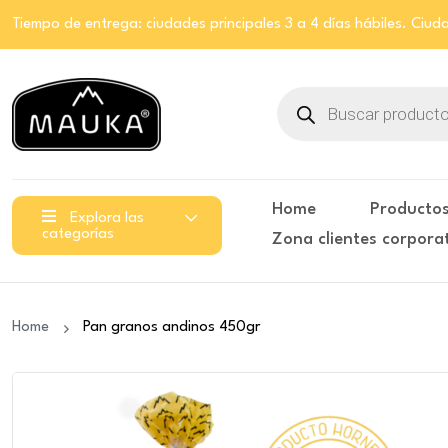
Tiempo de entrega: ciudades principales 3 a 4 días hábiles. Ciuda
Búsqueda
de
productos
Home
Producto
Explora las
categorías
Zona clientes corpora
Home
Pan granos andinos 450gr