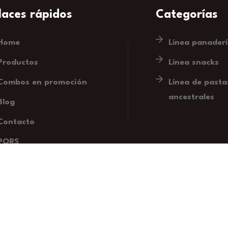
laces rápidos
Categorías
Home
Línea panader
Productos
Línea snacks
Combos en promoción
Línea de pasta
ancestrales
Blog
Contacto
PQRS
Zona clientes corporativos