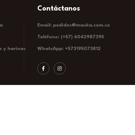
ía
Email: pedidos@mauka.com.co
Teléfono: (+57) 6042987395
s y harinas
WhatsApp: +573195073812