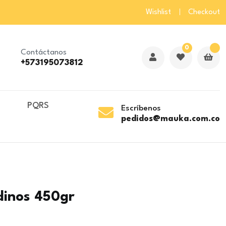
Wishlist
Checkout
0
Contáctanos
+573195073812
o
PQRS
Escríbenos
pedidos@mauka.com.co
dinos 450gr