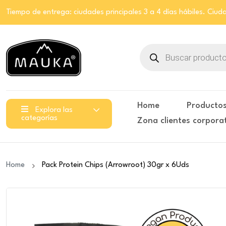
Tiempo de entrega: ciudades principales 3 a 4 días hábiles. Ciuda
Búsqueda
de
productos
Home
Producto
Explora las
categorías
Zona clientes corpora
Home
Pack Protein Chips (Arrowroot) 30gr x 6Uds