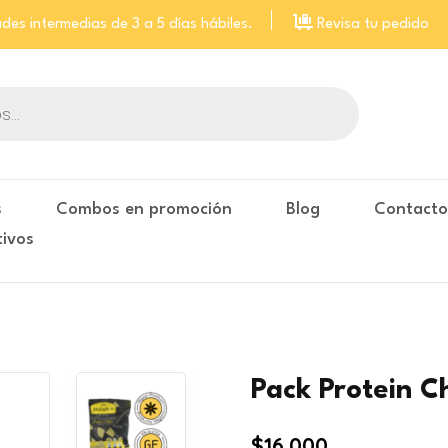
des intermedias de 3 a 5 días hábiles.
Revisa tu pedido
s
Combos en promoción
Blog
Contact
tivos
Pack Protein C
$
16.000