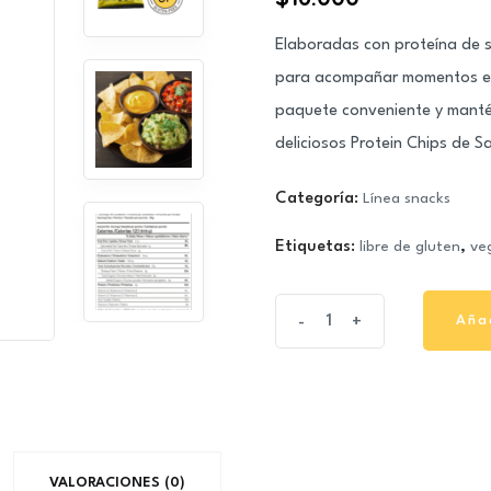
Elaboradas con proteína de so
para acompañar momentos es
paquete conveniente y mantén
deliciosos Protein Chips de S
Categoría:
Línea snacks
Etiquetas:
libre de gluten
,
ve
Pack
Aña
-
+
Aña
Protein
Chips
(Arrowroot)
30gr
x
VALORACIONES (0)