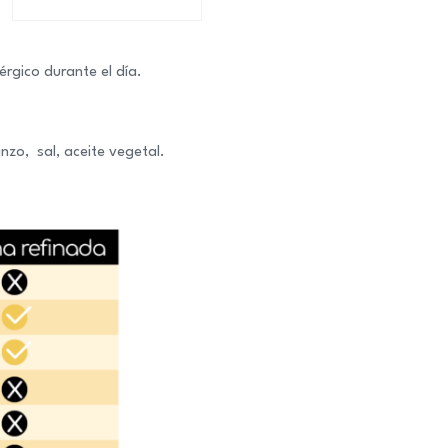
6Uds
quantity
érgico durante el día.
nzo, sal, aceite vegetal.