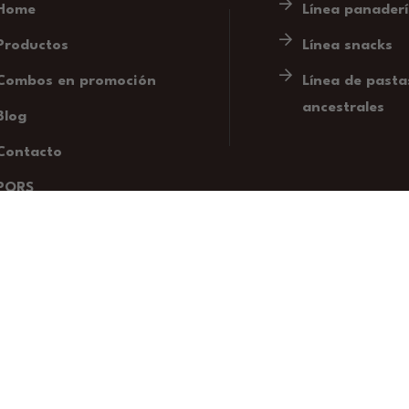
Home
Línea panader
Productos
Línea snacks
Combos en promoción
Línea de pasta
ancestrales
Blog
Contacto
PQRS
Zona clientes corporativos