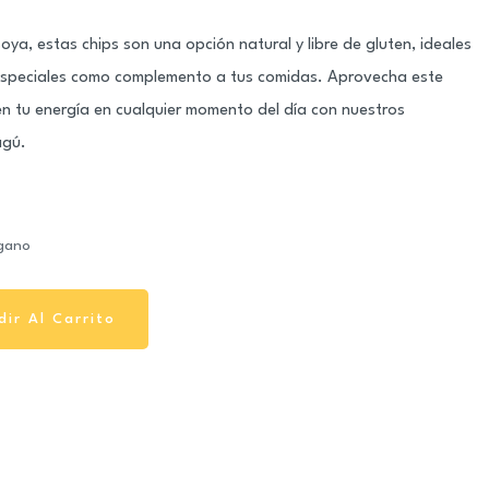
ya, estas chips son una opción natural y libre de gluten, ideales
peciales como complemento a tus comidas. Aprovecha este
 tu energía en cualquier momento del día con nuestros
agú.
gano
dir Al Carrito
dir Al Carrito