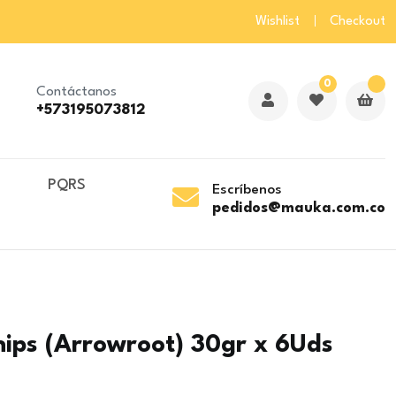
Wishlist
Checkout
0
Contáctanos
+573195073812
o
PQRS
Escríbenos
pedidos@mauka.com.co
hips (Arrowroot) 30gr x 6Uds