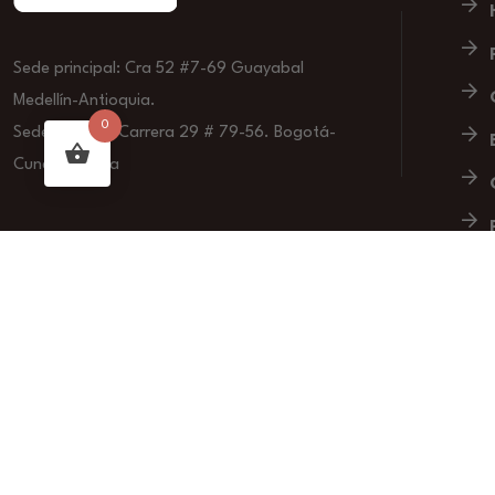
Sede principal: Cra 52 #7-69 Guayabal
Medellín-Antioquia.
0
Sede Bogotá: Carrera 29 # 79-56. Bogotá-
Cundinamarca
2024