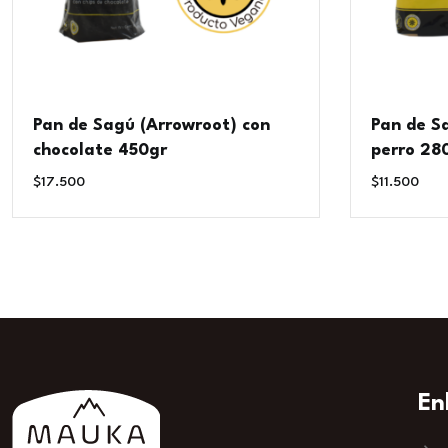
Pan de Sagú (Arrowroot) con
Pan de S
chocolate 450gr
perro 28
$
17.500
$
11.500
En