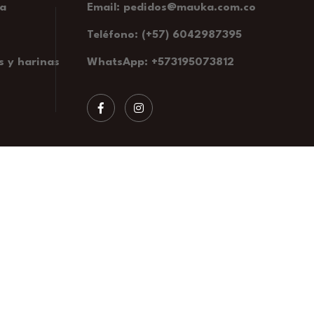
ía
Email: pedidos@mauka.com.co
Teléfono: (+57) 6042987395
s y harinas
WhatsApp: +573195073812