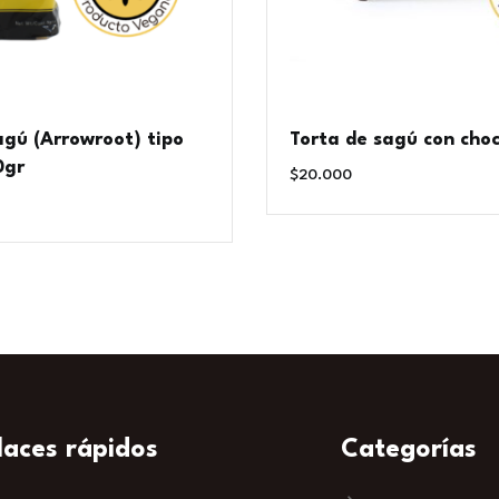
agú (Arrowroot) tipo
Torta de sagú con cho
0gr
$
20.000
laces rápidos
Categorías