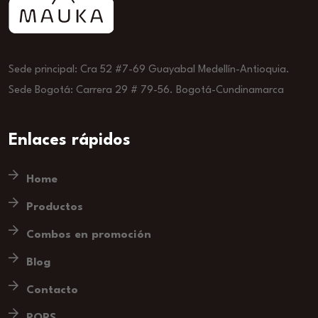
Sede principal: Cra 52 #7-69 Guayabal Medellín-Antioquia.
Sede Bogotá: Carrera 29 # 79-56. Bogotá-Cundinamarca
Enlaces rápidos
Home
Productos
Combos en promoción
Blog
Contacto
PQRS